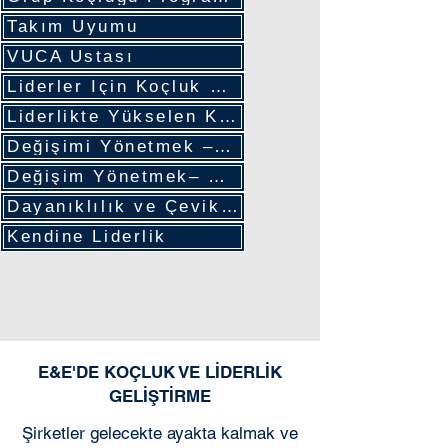
Takım Uyumu
VUCA Ustası
Liderler İçin Koçluk Becerileri
Liderlikte Yükselen Kadınlar
Değişimi Yönetmek – Liderler
Değişim Yönetmek– Çalışanlar
Dayanıklılık ve Çeviklik
Kendine Liderlik
E&E'DE KOÇLUK VE LİDERLİK
GELİŞTİRME
Şirketler gelecekte ayakta kalmak ve