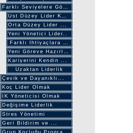
Farklı Seviyelere Göre
Üst Düzey Lider Koçluğu
Orta Düzey Lider ...
Yeni Yönetici Lider..
Farklı İhtiyaçlara Göre
Yeni Göreve Hazırlanmak
Kariyerini Kendin ...
Uzaktan Liderlik
Çevik ve Dayanıklı...
Koç Lider Olmak
İK Yöneticisi Olmak
Değişime Liderlik
Stres Yönetimi
Geri Bildirim ve ...
Grup Koçluğu Programları