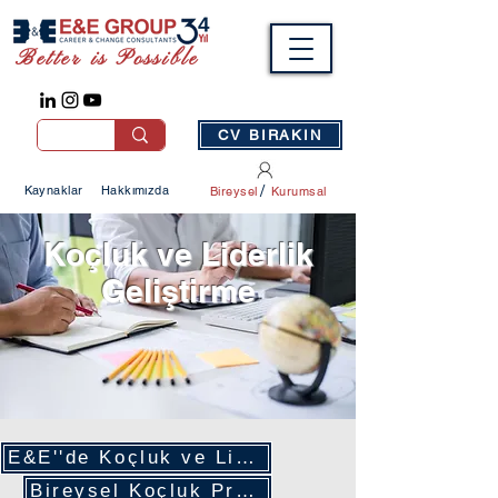
Better is Possible
CV BIRAKIN
/
Kaynaklar
Hakkımızda
Bireysel
Kurumsal
Koçluk ve Liderlik
Geliştirme
E&E''de Koçluk ve Liderlik Geliştirme
Bireysel Koçluk Programları