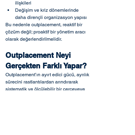
ilişkileri
Değişim ve kriz dönemlerinde 
daha dirençli organizasyon yapısı
Bu nedenle outplacement, reaktif bir 
çözüm değil; proaktif bir yönetim aracı 
olarak değerlendirilmelidir.
Outplacement Neyi 
Gerçekten Farklı Yapar?
Outplacement’ın ayırt edici gücü, ayrılık 
sürecini rastlantılardan arındırarak 
sistematik ve ölçülebilir bir çerçeveye 
taşımasında yatar.
Başarıyı Belirleyen Unsurlar
Deneyimli ve tarafsız danışmanlık 
desteği
Yapılandırılmış metodoloji ve net 