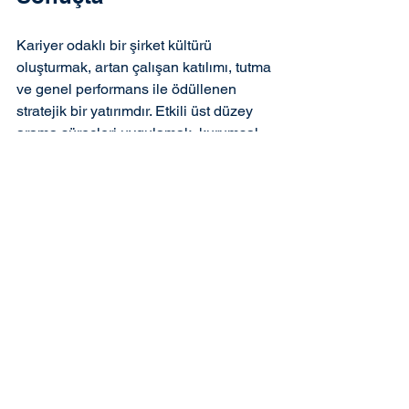
Kariyer odaklı bir şirket kültürü 
oluşturmak, artan çalışan katılımı, tutma 
ve genel performans ile ödüllenen 
stratejik bir yatırımdır. Etkili üst düzey 
arama süreçleri uygulamak, kurumsal 
başvurular sağlamak ve bireysel 
hedefleri kuruluş hedefleri ile uyumlu 
hale getirmek, şirketlerin çalışanların 
gelişmelerini teşvik ettiği ve 
potansiyellerine ulaşmalarına yardımcı 
olduğu bir ortamın oluşmasına katkıda 
bulunabilir. Unutmayın, başarılı bir 
kariyer odaklı kültür, yöneticilerin 
öncülük ettiği ve tonu belirlediği bir 
yerden başlar. Bu nedenle, 
çalışanlarınızın kariyerine yatırım yapın 
ve organizasyonunuzun gelişimini 