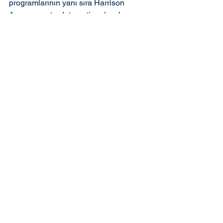
programlarının yanı sıra Harrison 
Assessmentss International ve Lee 
Hecht Harrison Şirketlerinin analiz ve 
koçluk araçlarını da kullanmaktadır.
Hepsini Gör
İlgili Yazılar