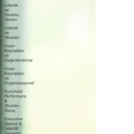
Liderlik
ve
Yönetici
Temini
Liderlik
ve
Yönetim
İnsan
Kaynakları
ve
Değerlendirme
İnsan
Kaynakları
ve
Organizasyonel
Kurumsal
Performans
&
Yönetim
Danış
Executive
Search &
Liderlik
Danışma