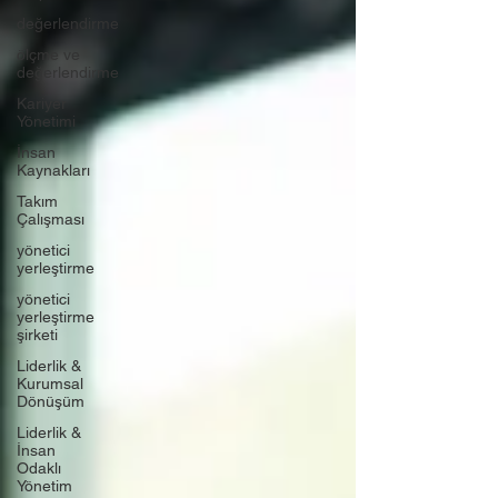
değerlendirme
ölçme ve
değerlendirme
Kariyer
Yönetimi
İnsan
Kaynakları
Takım
Çalışması
yönetici
yerleştirme
yönetici
yerleştirme
şirketi
Liderlik &
Kurumsal
Dönüşüm
Liderlik &
İnsan
Odaklı
Yönetim