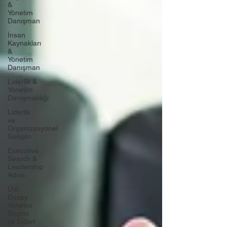
&
Yönetim
Danışman
İnsan
Kaynakları
&
Yönetim
Danışman
Liderlik &
Yönetim
Danışmanlığı
Liderlik
ve
Organizasyonel
Gelişim
Executive
Search &
Leadership
Advis
Üst
Düzey
Yönetici
Seçimi
ve Liderl