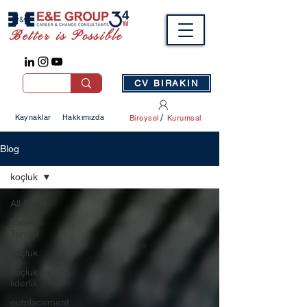
Better is Possible
CV BIRAKIN
/
Kaynaklar
Hakkımızda
Bireysel
Kurumsal
Blog
koçluk
All Posts
Yönetici
Temini
koçluk
koçluk ve
liderlik
outplacement