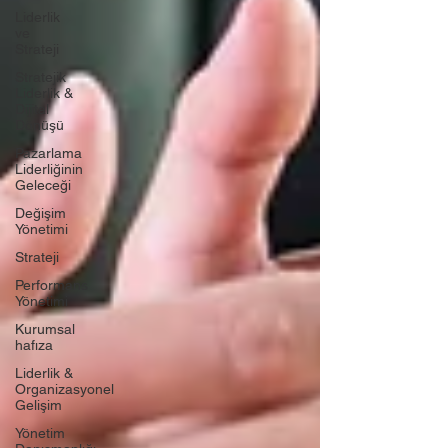
Liderlik
ve
Strateji
Stratejik
Liderlik &
Dijital
Dönüşü
Pazarlama
Liderliğinin
Geleceği
Değişim
Yönetimi
Strateji
Performans
Yönetimi
Kurumsal
hafıza
Liderlik &
Organizasyonel
Gelişim
Yönetim