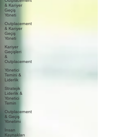
Outplacement
& Kariyer
Geçiş
Yöneti
Outplacement
& Kariyer
Geçiş
Yöneti
Kariyer
Geçişleri
&
Outplacement
Yönetici
Temini &
Liderlik
Stratejik
Liderlik &
Yönetici
Temin
Outplacement
& Geçiş
Yönetimi
İnsan
Kaynakları