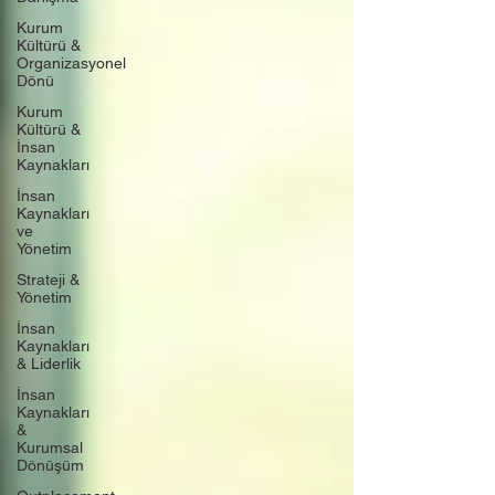
Kurum
Kültürü &
Organizasyonel
Dönü
Kurum
Kültürü &
İnsan
Kaynakları
İnsan
Kaynakları
ve
Yönetim
Strateji &
Yönetim
İnsan
Kaynakları
& Liderlik
İnsan
Kaynakları
&
Kurumsal
Dönüşüm