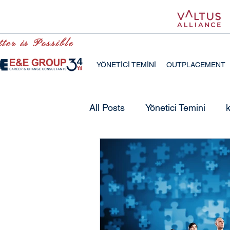
ter is Possible
YÖNETİCİ TEMİNİ
OUTPLACEMENT
All Posts
Yönetici Temini
ölçme ve değerlendirme
yönetici yerleştirme
yönet