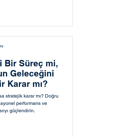
 & Yönetici Temin
ay
i Bir Süreç mi,
n Geleceğini
ir Karar mı?
sa stratejik karar mı? Doğru
zasyonel performans ve
arıyı güçlendirin.