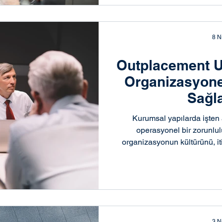
8 N
Outplacement U
Organizasyone
Sağl
Kurumsal yapılarda işten a
operasyonel bir zorunlu
organizasyonun kültürünü, iti
doğrudan etkileyen kritik 
süreçlerin nasıl yönetildiği, k
güven algısını belirlerken, 
şekillendirir. Outplacement u
yapılandırılmış, etik ve 
dönüştürerek organiz
3 N