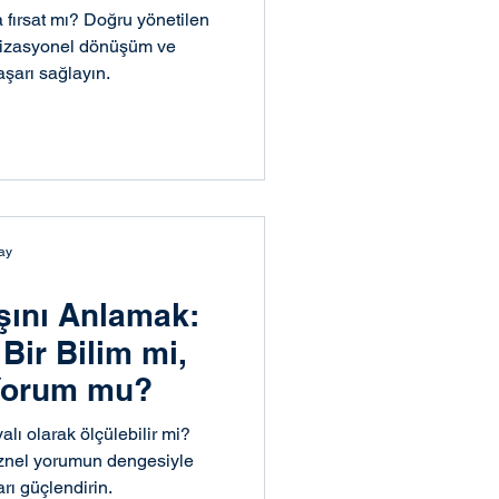
a fırsat mı? Doğru yönetilen
anizasyonel dönüşüm ve
aşarı sağlayın.
ay
an Kaynakları ve Yönetim
şını Anlamak:
 Bir Bilim mi,
Dönüşüm
 Yorum mu?
alı olarak ölçülebilir mi?
öznel yorumun dengesiyle
rı güçlendirin.