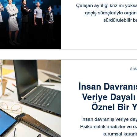
im
Liderlik ve Yönetici Temini
Liderlik ve Yönetim
Çalışan ayrılığı kriz mi yoks
geçiş süreçleriyle org
sürdürülebilir b
ndirme
İnsan Kaynakları ve Organizasyonel
tim Danış
Executive Search & Liderlik Danışma
8 M
onel Dönü
Kurum Kültürü & İnsan Kaynakları
İns
İnsan Davranı
Veriye Dayalı
aynakları & Liderlik
İnsan Kaynakları & Kurumsal 
Öznel Bir
İnsan davranışı veriye day
ş Yöneti
Outplacement & Kariyer Geçiş Yöneti
Psikometrik analizler ve 
kurumsal kararla