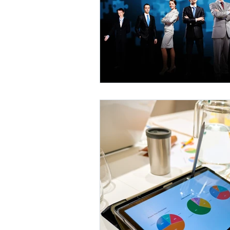
Liderlik & İnsan Odaklı Yönet
İnsan Kaynakları ve Değerle
Kurumsal Performans & Yöne
Kurum Kültürü & Organizasy
Strateji & Yönetim
İnsan K
Outplacement & Kariyer Geçi