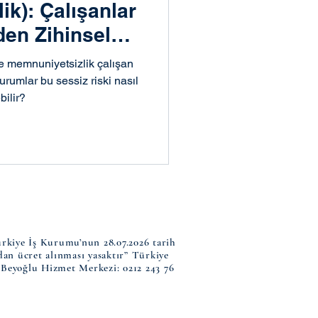
ik): Çalışanlar
den Zihinsel
Yoktur?
e memnuniyetsizlik çalışan
urumlar bu sessiz riski nasıl
bilir?
ürkiye İş Kurumu’nun 28.07.2026 tarih
rdan ücret alınması yasaktır” Türkiye
Beyoğlu Hizmet Merkezi: 0212 243 76