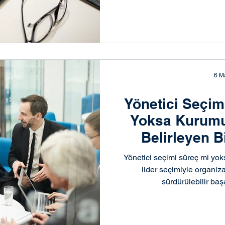
ment
Yönetici Temini & Liderlik
Stratejik Liderlik
6 M
Yönetici Seçim
Yoksa Kurumu
Belirleyen B
Yönetici seçimi süreç mi yok
lider seçimiyle organi
sürdürülebilir baş