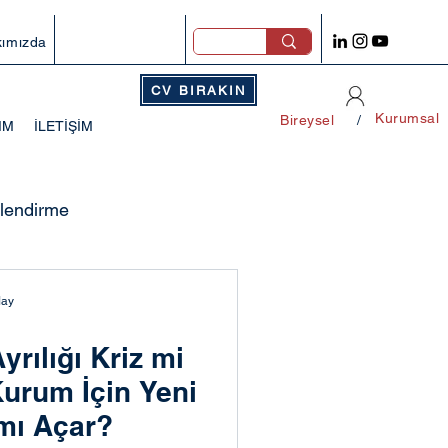
ımızda
CV BIRAKIN
Kurumsal
Bireysel
/
IM
İLETİŞİM
lendirme
ası
May
yrılığı Kriz mi
Kurum İçin Yeni
 mı Açar?