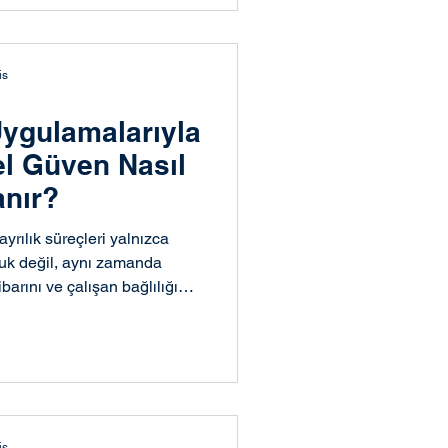
is
ygulamalarıyla
l Güven Nasıl
anır?
yrılık süreçleri yalnızca
luk değil, aynı zamanda
barını ve çalışan bağlılığını
bir kırılma noktasıdır. Bu
urum içinde kalan çalışanların
dışarıdaki marka algısını da
ygulamaları, bu hassas süreci
sürdürülebilir bir modele
asyonel güvenin koru
is