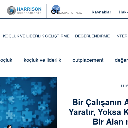
Kaynaklar
Hakk
KOÇLUK VE LİDERLİK GELİŞTİRME
DEĞERLENDİRME
INTER
koçluk
koçluk ve liderlik
outplacement
değer
Kariyer Yönetimi
İnsan Kaynakları
Takım Çalışm
11 
Bir Çalışanın A
ici yerleştirme şirketi
Liderlik & Kurumsal Dönüşüm
Yaratır, Yoksa 
Bir Alan